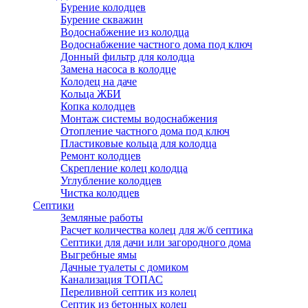
Бурение колодцев
Бурение скважин
Водоснабжение из колодца
Водоснабжение частного дома под ключ
Донный фильтр для колодца
Замена насоса в колодце
Колодец на даче
Кольца ЖБИ
Копка колодцев
Монтаж системы водоснабжения
Отопление частного дома под ключ
Пластиковые кольца для колодца
Ремонт колодцев
Скрепление колец колодца
Углубление колодцев
Чистка колодцев
Септики
Земляные работы
Расчет количества колец для ж/б септика
Септики для дачи или загородного дома
Выгребные ямы
Дачные туалеты с домиком
Канализация ТОПАС
Переливной септик из колец
Септик из бетонных колец