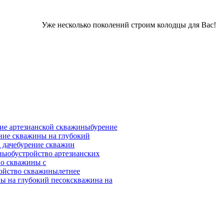
Уже несколько поколений строим колодцы для Вас!
ие артезианской скважины
бурение
ние скважины на глубокий
 даче
бурение скважин
ны
обустройство артезианских
во скважины с
ройство скважины
летнее
ы на глубокий песок
скважина на