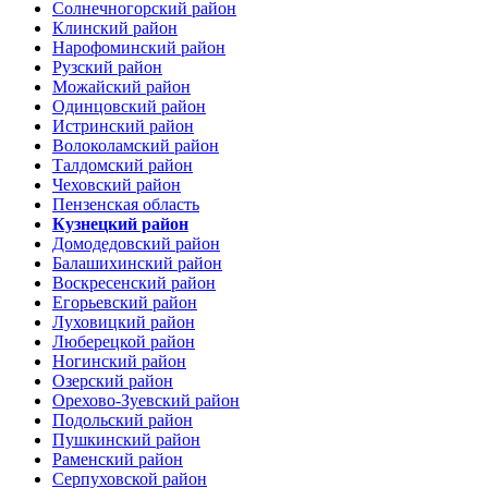
Солнечногорский район
Клинский район
Нарофоминский район
Рузский район
Можайский район
Одинцовский район
Истринский район
Волоколамский район
Талдомский район
Чеховский район
Пензенская область
Кузнецкий район
Домодедовский район
Балашихинский район
Воскресенский район
Егорьевский район
Луховицкий район
Люберецкой район
Ногинский район
Озерский район
Орехово-Зуевский район
Подольский район
Пушкинский район
Раменский район
Серпуховской район