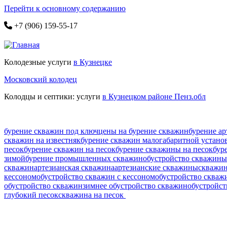
Перейти к основному содержанию
+7 (906) 159-55-17
Колодезные услуги
в Кузнецке
Московский колодец
Колодцы и септики: услуги
в Кузнецком районе Пенз.обл
бурение скважин под ключ
цены на бурение скважин
бурение ар
скважин на известняк
бурение скважин малогабаритной устано
песок
бурение скважин на песок
бурение скважины на песок
бур
зимой
бурение промышленных скважин
обустройство скважины
скважин
артезианская скважина
артезианские скважины
скважин
кессоном
обустройство скважин с кессоном
обустройство скваж
обустройство скважин
зимнее обустройство скважин
обустройст
глубокий песок
скважина на песок