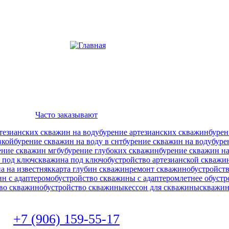
Часто заказывают
тезианских скважин на воду
бурение артезианских скважин
бурен
вкой
бурение скважин на воду в снт
бурение скважин на воду
буре
ение скважин мгбу
бурение глубоких скважин
бурение скважин на
 под ключ
скважина под ключ
обустройство артезианской скважи
а на известняк
карта глубин скважин
ремонт скважин
обустройст
ин с адаптером
обустройство скважины с адаптером
летнее обуст
во скважин
обустройство скважины
кессон для скважины
скважин
+7 (906) 159-55-17